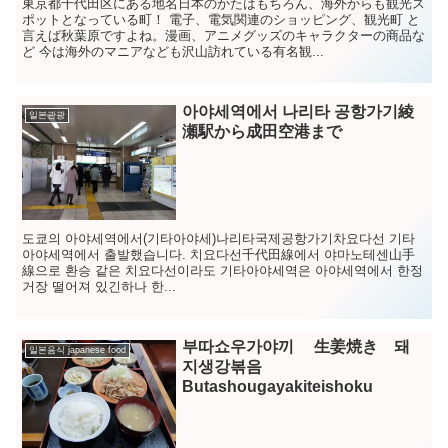
東京都千代田区にある地名日本のかたはもちろん、海外からも観光ス
ポットとなっている町！ 電子、電気関連のショッピング、観光町 と
言えば秋葉原ですよね。漫画、アニメグッズのキャラクターの商品な
ど 今は海外のマニアなども沢山訪れている有名観...
아야세역에서 나리타 공항가기綾
일본관광
瀬駅から成田空港まで
도쿄의 아야세역에서(기타아야세)나리타국제공항가기차요다선 기타
아야세역에서 출발했습니다. 치요다선千代田線에서 야마노테센山手
線으로 환승 같은 치요다선이라도 기타아야세역은 아야세역에서 한정
거장 떨어져 있긴하나 한...
부따쇼우가야끼 生姜焼き 돼
일본음식 japanese food
지생강볶음
Butashougayakiteishoku