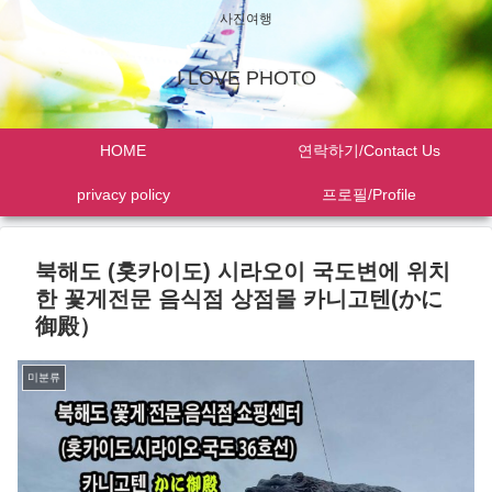
사진여행
I LOVE PHOTO
HOME
연락하기/Contact Us
privacy policy
프로필/Profile
북해도 (홋카이도) 시라오이 국도변에 위치
한 꽃게전문 음식점 상점몰 카니고텐(かに
御殿）
미분류