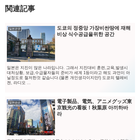
関連記事
도쿄의 정중앙 가장비싼땅에 재해
일본관광
비상 식수공급을위한 공간
일본은 지진이 많은 나라입니다. 그래서 지진대비 훈련,교육,발생시
대처상황, 보급,수급물자들의 준비가 세계 1등이라고 해도 과언이 아
닐정도로 철저한것 같습니다.(물론 개인생각이지만!) 도쿄의 텔레비
젼, 라디오 ...
電子製品、電気、アニメグッズ東
일본관광
京観光の看板！秋葉原 아끼하바
라