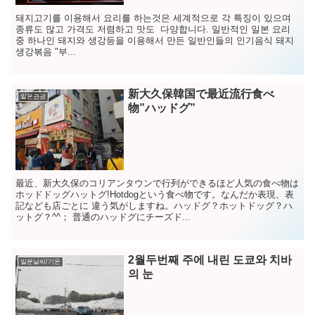
돼지고기를 이용해서 요리를 하는것은 세계적으로 각 특징이 있으며
종류도 많고 가격도 저렴하고 맛도 다양합니다. 일반적인 일본 요리
중 하나인 돼지와 생강등을 이용해서 만든 일반인들의 인기음식 돼지
생강볶음 "부...
新大久保韓国で最近流行食べ
일본관광
物”ハッドグ”
最近、新大久保のコリアンタウンで行列ができるほど人気の食べ物は
ホッドドッグハットグ!Hotdogという食べ物です。なんだか表現、表
記なども店ごとに 違う気がしますね。ハッドグ？ホットドッグ？ハ
ットグ？^^； 普通のハッドグにチーズド...
2월두번째 주에 내린 도쿄와 치바
일본날씨/기온
의 눈