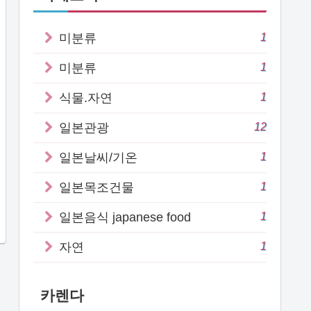
1
미분류
1
미분류
1
식물.자연
12
일본관광
1
일본날씨/기온
1
일본목조건물
1
일본음식 japanese food
1
자연
카렌다