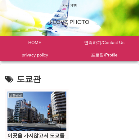
사진여행
I LOVE PHOTO
HOME
연락하기/Contact Us
privacy policy
프로필/Profile
도쿄관
일본관광
이곳을 가지않고서 도쿄를