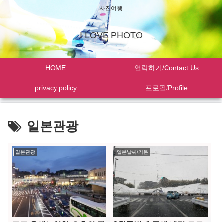
사진여행
I LOVE PHOTO
HOME
연락하기/Contact Us
privacy policy
프로필/Profile
일본관광
일본관광
일본날씨/기온