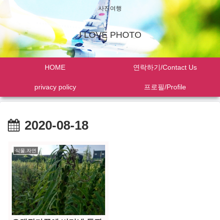
사진여행
I LOVE PHOTO
HOME
연락하기/Contact Us
privacy policy
프로필/Profile
2020-08-18
식물.자연